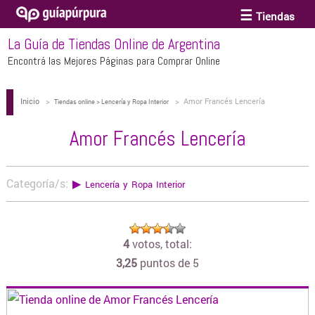
Tiendas
La Guía de Tiendas Online de Argentina
ACCESORIOS Y BIJOUTERIE
Encontrá las Mejores Páginas para Comprar Online
Inicio
>
>
Amor Francés Lencería
ANTEOJOS
Tiendas online > Lencería y Ropa Interior
Amor Francés Lencería
ARTE
Categoría/s:
▶
Lencería y Ropa Interior
BEBÉS Y CHICOS
4
votos, total:
BICICLETAS
3,25
puntos de 5
BIKINIS Y TRAJES DE BAÑO