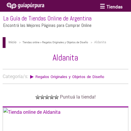
Tiendas
La Guía de Tiendas Online de Argentina
ACCESORIOS Y BIJOUTERIE
Encontrá las Mejores Páginas para Comprar Online
Inicio
>
>
Aldanita
ANTEOJOS
Tiendas online > Regalos Originales y Objetos de Diseño
Aldanita
ARTE
Categoría/s:
▶
Regalos Originales y Objetos de Diseño
BEBÉS Y CHICOS
Puntuá la tienda!
BICICLETAS
BIKINIS Y TRAJES DE BAÑO