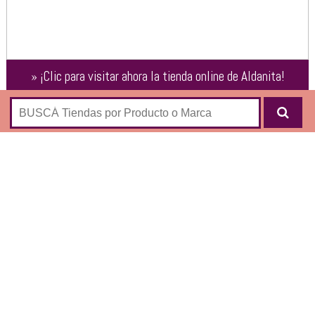
»
¡Clic para visitar ahora la tienda online de
Aldanita
!
AGENDAS
TAZAS
PAPELERIA
CUADERNOS A4
CUADERNOS A5
TRAVEL
RECETARIOS
CLIC PARA VISITAR
ESTA TIENDA ONLINE
➜