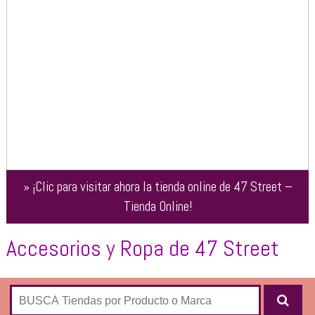
»
¡Clic para visitar ahora la tienda online de
47 Street –
Tienda Online
!
Accesorios y Ropa de 47 Street
Tienda online
de la marca de
indumentaria femenina
para
adolescentes
“47 Street”
.