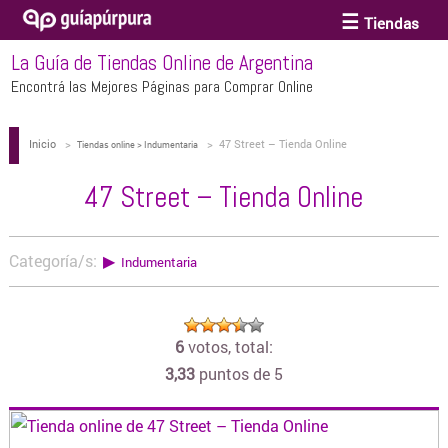
Tiendas
La Guía de Tiendas Online de Argentina
ACCESORIOS Y BIJOUTERIE
Encontrá las Mejores Páginas para Comprar Online
Inicio
>
>
47 Street – Tienda Online
ANTEOJOS
Tiendas online > Indumentaria
47 Street – Tienda Online
ARTE
Categoría/s:
▶
Indumentaria
BEBÉS Y CHICOS
6
votos, total:
BICICLETAS
3,33
puntos de 5
BIKINIS Y TRAJES DE BAÑO