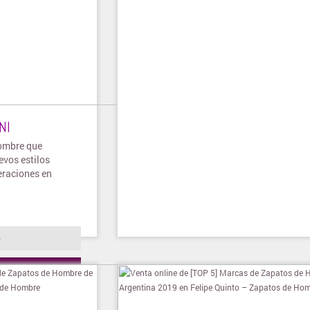
NI
hombre que
vos estilos
eraciones en
o
ienda