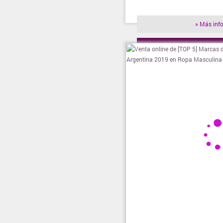
» Más inf
» Visitar t