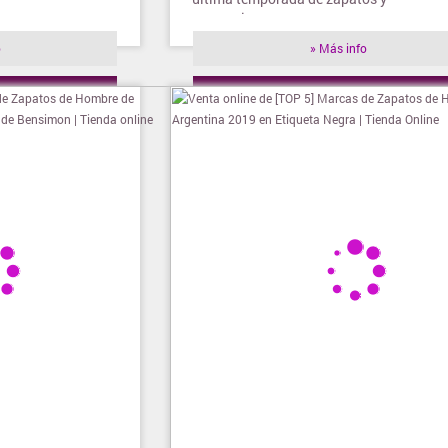
accesorios
o
» Más info
ienda
» Visitar tienda