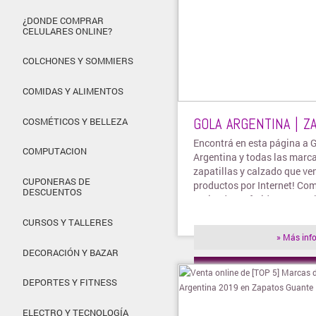
¿DONDE COMPRAR
CELULARES ONLINE?
COLCHONES Y SOMMIERS
COMIDAS Y ALIMENTOS
GOLA ARGENTINA | ZA
COSMÉTICOS Y BELLEZA
Encontrá en esta página a 
COMPUTACION
Argentina y todas las marc
zapatillas y calzado que ve
CUPONERAS DE
productos por Internet! Com
DESCUENTOS
tu tienda preferida para real
compras online.
CURSOS Y TALLERES
» Más inf
DECORACIÓN Y BAZAR
» Visitar t
DEPORTES Y FITNESS
ELECTRO Y TECNOLOGÍA