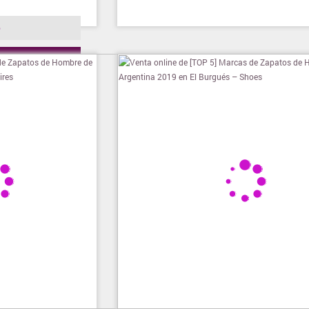
o
ienda