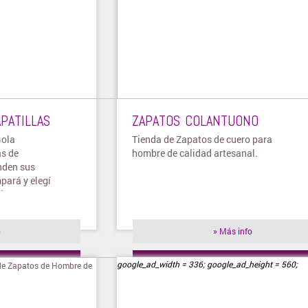
PATILLAS
ZAPATOS COLANTUONO
Gola
Tienda de Zapatos de cuero para
as de
hombre de calidad artesanal.
nden sus
pará y elegí
izar tus
o
» Más info
ienda
» Visitar tienda
google_ad_width = 336; google_ad_height = 560;