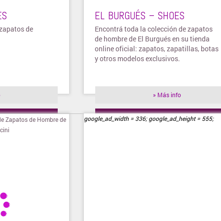
ES
EL BURGUÉS – SHOES
 zapatos de
Encontrá toda la colección de zapatos
de hombre de El Burgués en su tienda
online oficial: zapatos, zapatillas, botas
y otros modelos exclusivos.
o
» Más info
ienda
» Visitar tienda
google_ad_width = 336; google_ad_height = 555;