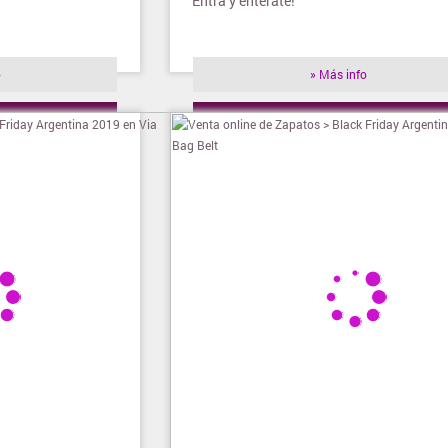
Entrá y enterate!
o
» Más info
ienda
» Visitar tienda