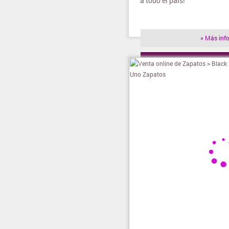
a todo el país!
» Más inf
» Visitar t