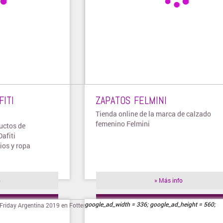
FITI
ZAPATOS FELMINI
Tienda online de la marca de calzado
femenino Felmini
uctos de
afiti
ios y ropa
o
» Más info
ienda
» Visitar tienda
google_ad_width = 336; google_ad_height = 560;