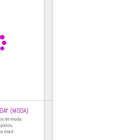
DAY (MODA)
los de moda
apatos,
ho más!