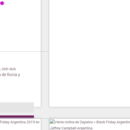
, con sus
 de lluvia y
o
ienda