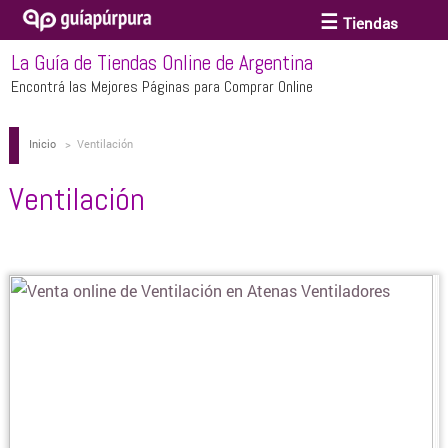
Tiendas
La Guía de Tiendas Online de Argentina
ACCESORIOS Y BIJOUTERIE
Encontrá las Mejores Páginas para Comprar Online
Inicio
>
Ventilación
ANTEOJOS
Ventilación
ARTE
BEBÉS Y CHICOS
BICICLETAS
BIKINIS Y TRAJES DE BAÑO