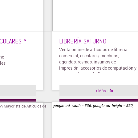
COLARES Y
LIBRERÍA SATURNO
Venta online de artículos de librería
comercial, escolares, mochilas,
ine
agendas, resmas, insumos de
les
impresión, accesorios de computación y
otros productos similares.
o
» Más info
ienda
» Visitar tienda
google_ad_width = 336; google_ad_height = 560;