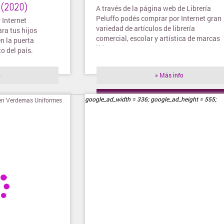
(2020)
A través de la página web de Librería
Peluffo podés comprar por Internet gran
 Internet
variedad de artículos de librería
ara tus hijos
comercial, escolar y artística de marcas
en la puerta
líderes.
o del país.
o
» Más info
» Visitar tienda
google_ad_width = 336; google_ad_height = 555;