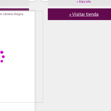
o
» Más info
ienda
» Visitar tienda