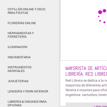
COTILLÓN ONLINE Y DECO
PARA FIESTAS
FLORERÍAS ONLINE
HERRAMIENTAS Y
FERRETERÍA
ILUMINACION
INDUMENTARIA
MAYORISTA DE ARTÍC
INSTRUMENTOS
MUSICALES
LIBRERÍA: RED LIBRE
Red Librera se dedica a la v
JUGUETERIAS
mayorista de diferentes art
librería e insumos para ofic
LENCERÍA Y ROPA INTERIOR
Argentina: cartuchos, toner
boligrafos, útiles escolares,
LIBRERÍA & INSUMOS PARA
items.
OFICINAS
» Más inf