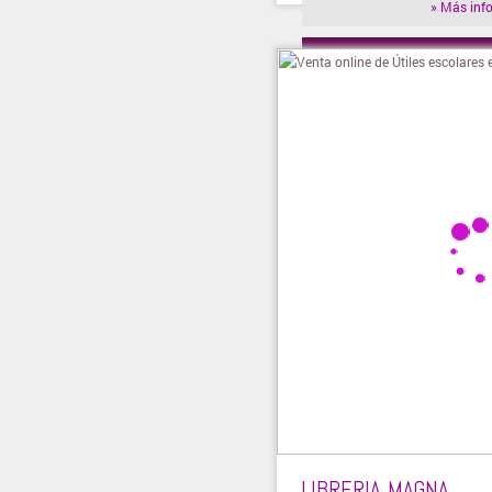
» Más inf
» Visitar t
LIBRERIA MAGNA