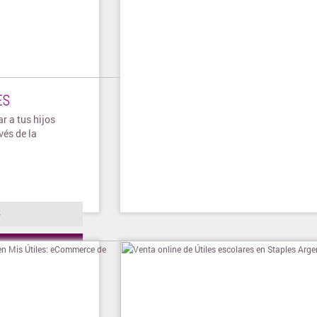
ES
r a tus hijos
vés de la
o
ienda