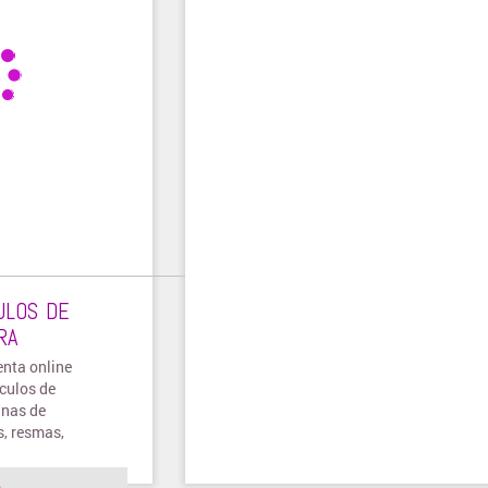
ULOS DE
RA
enta online
ículos de
inas de
s, resmas,
 entre otros
o