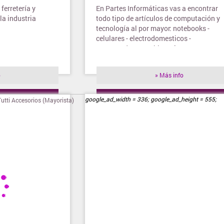
ferretería y
En Partes Informáticas vas a encontrar
la industria
todo tipo de artículos de computación y
tecnología al por mayor: notebooks -
celulares - electrodomesticos -
computadoras - tablets - impresoras
o
» Más info
ienda
» Visitar tienda
google_ad_width = 336; google_ad_height = 555;