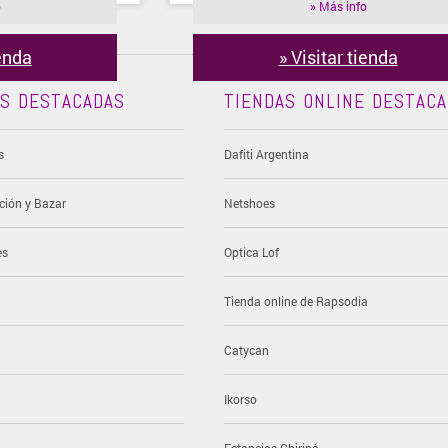
o
» Más info
ienda
» Visitar tienda
AS DESTACADAS
TIENDAS ONLINE DESTAC
s
Dafiti Argentina
ción y Bazar
Netshoes
es
Optica Lof
Tienda online de Rapsodia
Catycan
Ikorso
Estancias Chiripá