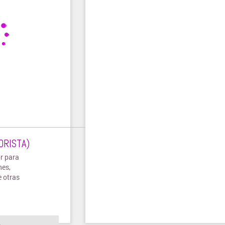
ORISTA)
r para
nes,
e otras
o