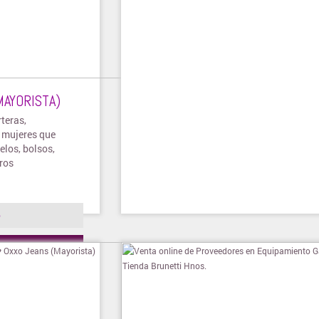
MAYORISTA)
teras,
a mujeres que
los, bolsos,
tros
o
ienda