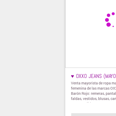
♥ OXXO JEANS (MAYO
Venta mayorista de ropa ma
femenina de las marcas OX
Barón Rojo: remeras, panta
faldas, vestidos, blusas, ca
monos, tejidos, entre otros.