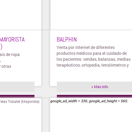
 MAYORISTA
BALPHIN
)
Venta por Internet de diferentes
productos médicos para el cuidado de
aís de ropa
los pacientes: vendas, balanzas, medias
,
terapéuticos, ortopedia, tensiómetros y
y otras
otros.
o
» Más info
ienda
» Visitar tienda
google_ad_width = 336; google_ad_height = 560;