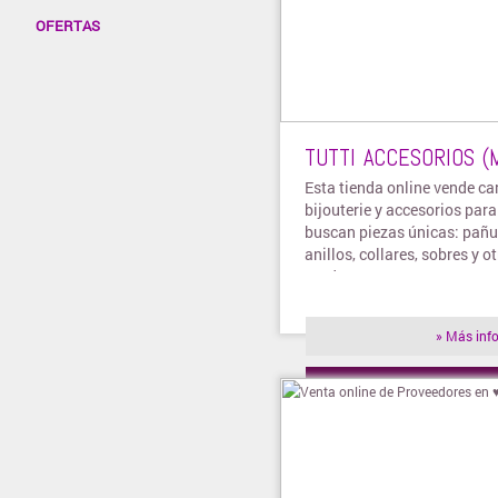
OFERTAS
TUTTI ACCESORIOS (
Esta tienda online vende car
bijouterie y accesorios par
buscan piezas únicas: pañue
anillos, collares, sobres y o
productos.
» Más inf
» Visitar t