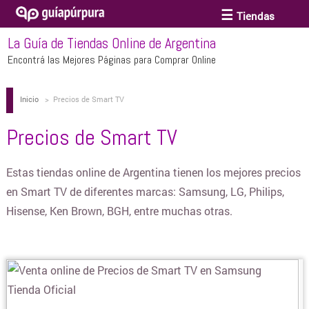
Tiendas
La Guía de Tiendas Online de Argentina
ACCESORIOS Y BIJOUTERIE
Encontrá las Mejores Páginas para Comprar Online
Inicio
>
Precios de Smart TV
ANTEOJOS
Precios de Smart TV
ARTE
Estas tiendas online de Argentina tienen los mejores precios
en Smart TV de diferentes marcas: Samsung, LG, Philips,
BEBÉS Y CHICOS
Hisense, Ken Brown, BGH, entre muchas otras.
BICICLETAS
BIKINIS Y TRAJES DE BAÑO