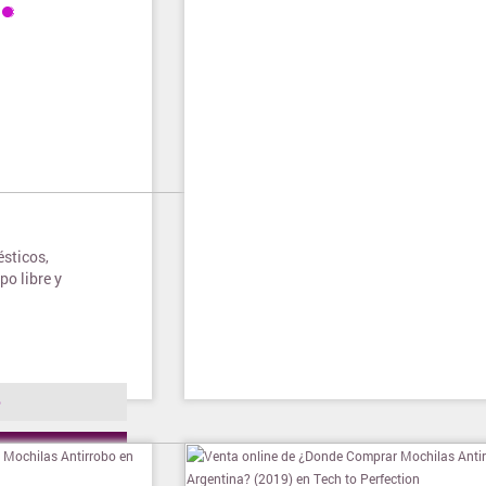
sticos,
po libre y
o
ienda