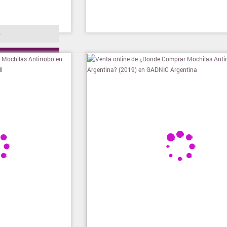
o
ienda