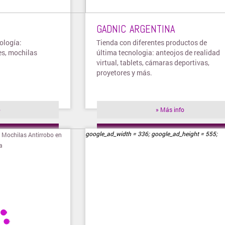
GADNIC ARGENTINA
ología:
Tienda con diferentes productos de
es, mochilas
última tecnologia: anteojos de realidad
virtual, tablets, cámaras deportivas,
proyetores y más.
o
» Más info
ienda
» Visitar tienda
google_ad_width = 336; google_ad_height = 555;