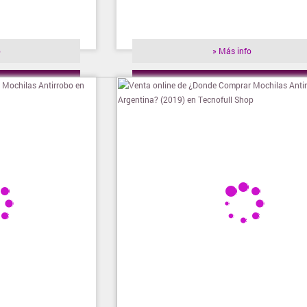
o
» Más info
ienda
» Visitar tienda