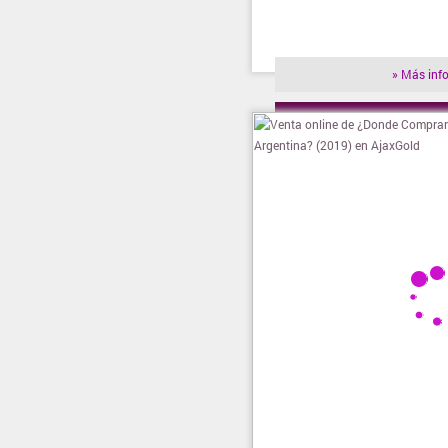
» Más inf
» Visitar t