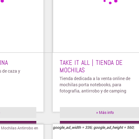
INA
TAKE IT ALL | TIENDA DE
MOCHILAS
s de caza y
Tienda dedicada a la venta online de
mochilas porta notebooks, para
fotografia, antirrobo y de camping
o
» Más info
ienda
» Visitar tienda
google_ad_width = 336; google_ad_height = 560;