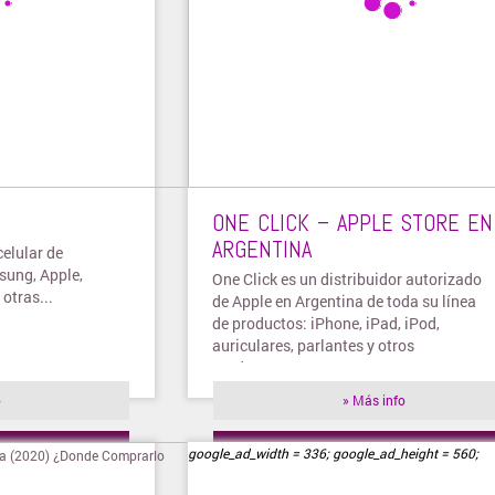
ONE CLICK – APPLE STORE EN
ARGENTINA
celular de
sung, Apple,
One Click es un distribuidor autorizado
otras...
de Apple en Argentina de toda su línea
de productos: iPhone, iPad, iPod,
auriculares, parlantes y otros
productos.
o
» Más info
ienda
» Visitar tienda
google_ad_width = 336; google_ad_height = 560;