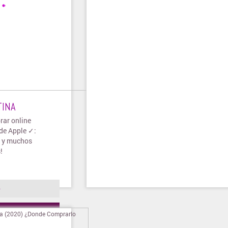
TINA
rar online
 de Apple ✓:
✓ y muchos
!
o
ienda