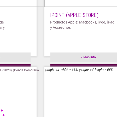
IPOINT (APPLE STORE)
 de
Productos Apple: Macbooks, iPod, iPad
r y
y Accesorios
o
» Más info
ienda
» Visitar tienda
google_ad_width = 336; google_ad_height = 555;