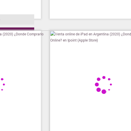
o
ienda