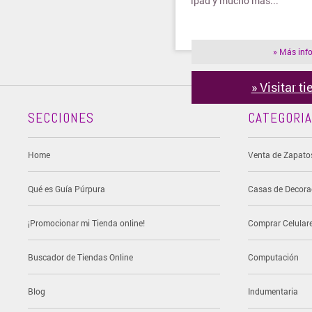
ipad y mucho más...
» Más inf
» Visitar t
SECCIONES
CATEGORI
Home
Venta de Zapato
Qué es Guía Púrpura
Casas de Decora
¡Promocionar mi Tienda online!
Comprar Celular
Buscador de Tiendas Online
Computación
Blog
Indumentaria