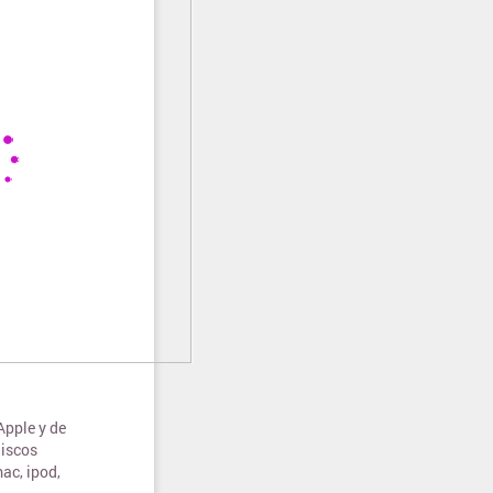
Apple y de
discos
ac, ipod,