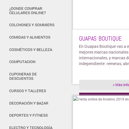
¿DONDE COMPRAR
CELULARES ONLINE?
COLCHONES Y SOMMIERS
GUAPAS BOUTIQUE
COMIDAS Y ALIMENTOS
En Guapas Boutique vas a e
COSMÉTICOS Y BELLEZA
mejores marcas nacionales
internacionales, y marcas d
COMPUTACION
independiente: remeras, abr
camperas, pantalones, pant
CUPONERAS DE
shorts, sweaters
DESCUENTOS
» Más inf
CURSOS Y TALLERES
» Visitar t
DECORACIÓN Y BAZAR
DEPORTES Y FITNESS
ELECTRO Y TECNOLOGÍA