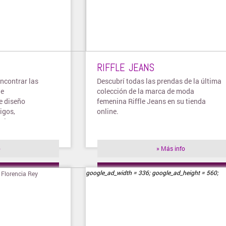
RIFFLE JEANS
ncontrar las
Descubrí todas las prendas de la última
 e
colección de la marca de moda
e diseño
femenina Riffle Jeans en su tienda
igos,
online.
alones,
o
» Más info
ienda
» Visitar tienda
google_ad_width = 336; google_ad_height = 560;