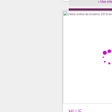
» Más inf
» Visitar t
MILLIE