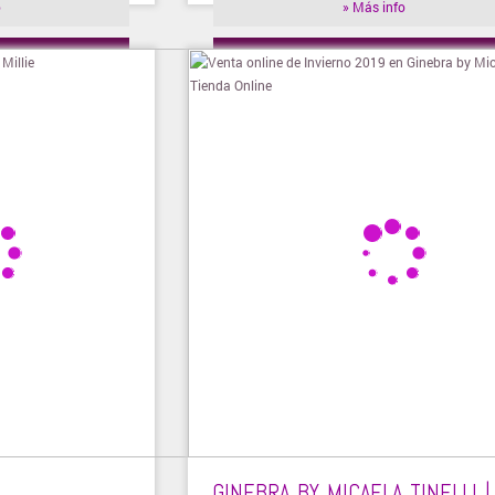
o
» Más info
ienda
» Visitar tienda
GINEBRA BY MICAELA TINELLI |