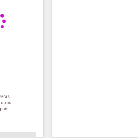
meras,
 otras
país.
o