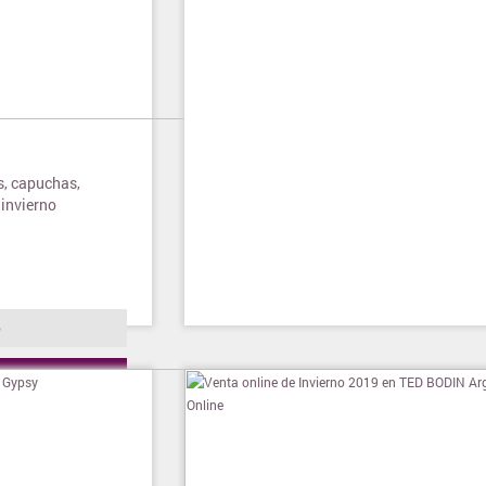
s, capuchas,
 invierno
o
ienda