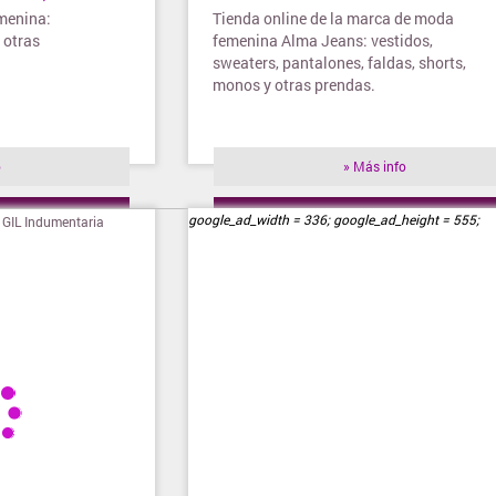
menina:
Tienda online de la marca de moda
 otras
femenina Alma Jeans: vestidos,
sweaters, pantalones, faldas, shorts,
monos y otras prendas.
o
» Más info
ienda
» Visitar tienda
google_ad_width = 336; google_ad_height = 555;