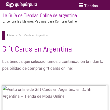
Tiendas
La Guía de Tiendas Online de Argentina
ACCESORIOS Y BIJOUTERIE
Encontrá las Mejores Páginas para Comprar Online
Inicio
>
Gift Cards en Argentina
ANTEOJOS
Gift Cards en Argentina
ARTE
Las tiendas que seleccionamos a continuación brindan la
posibilidad de comprar gift cards online:
BEBÉS Y CHICOS
BICICLETAS
BIKINIS Y TRAJES DE BAÑO