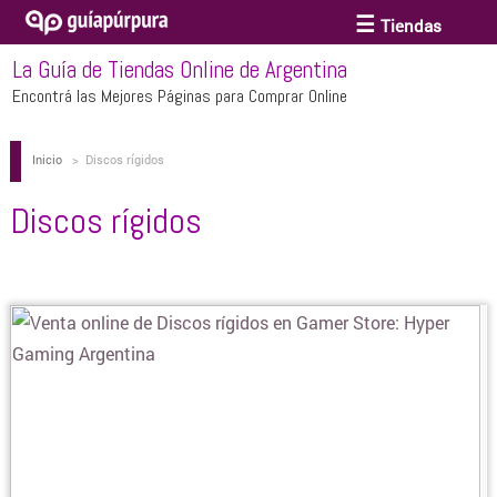
Tiendas
La Guía de Tiendas Online de Argentina
ACCESORIOS Y BIJOUTERIE
Encontrá las Mejores Páginas para Comprar Online
Inicio
>
Discos rígidos
ANTEOJOS
Discos rígidos
ARTE
BEBÉS Y CHICOS
BICICLETAS
BIKINIS Y TRAJES DE BAÑO