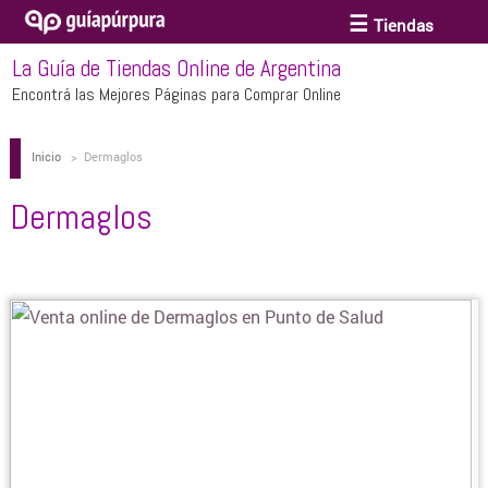
Tiendas
La Guía de Tiendas Online de Argentina
ACCESORIOS Y BIJOUTERIE
Encontrá las Mejores Páginas para Comprar Online
Inicio
>
Dermaglos
ANTEOJOS
Dermaglos
ARTE
BEBÉS Y CHICOS
BICICLETAS
BIKINIS Y TRAJES DE BAÑO