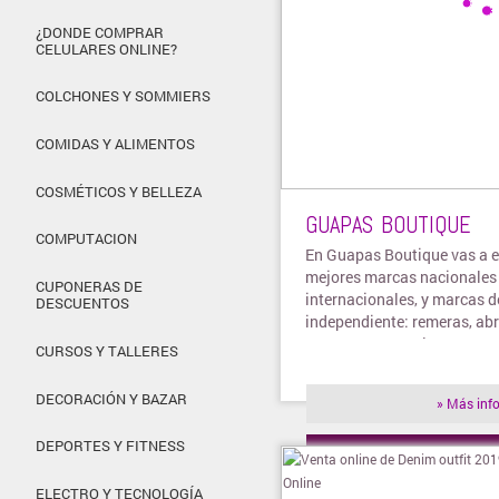
¿DONDE COMPRAR
CELULARES ONLINE?
COLCHONES Y SOMMIERS
COMIDAS Y ALIMENTOS
COSMÉTICOS Y BELLEZA
GUAPAS BOUTIQUE
COMPUTACION
En Guapas Boutique vas a e
mejores marcas nacionales
CUPONERAS DE
internacionales, y marcas d
DESCUENTOS
independiente: remeras, abr
camperas, pantalones, pant
CURSOS Y TALLERES
shorts, sweaters
DECORACIÓN Y BAZAR
» Más inf
DEPORTES Y FITNESS
» Visitar t
ELECTRO Y TECNOLOGÍA