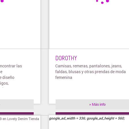
DOROTHY
ncontrar las
Camisas, remeras, pantalones, jeans,
 e
faldas, blusas y otras prendas de moda
e diseño
femenina
igos,
alones,
o
» Más info
ienda
» Visitar tienda
google_ad_width = 336; google_ad_height = 560;