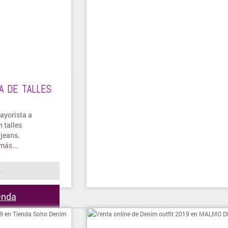
A DE TALLES
ayorista a
 talles
 jeans,
más...
o
ienda