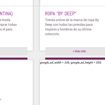
NTINA)
ROPA “BY DEEP”
de moda
Tienda online de la marca de ropa By
mprar todas
Deep con todas las prendas para
o el país.
mujeres y hombres de su última
colección.
o
» Más info
ienda
» Visitar tienda
google_ad_width = 336; google_ad_height = 555;