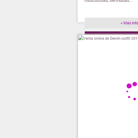
musculosas, bermudas...
» Más inf
» Visitar t