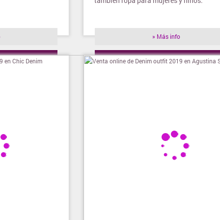
también ropa para mujeres y niños.
o
» Más info
ienda
» Visitar tienda