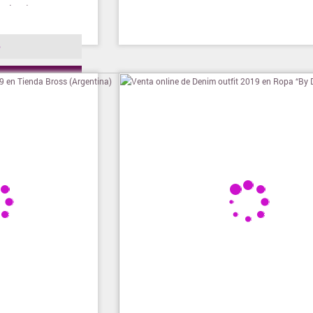
 el país!
o
ienda