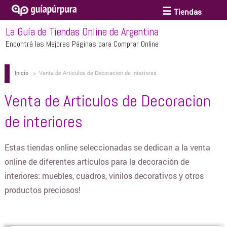
Tiendas
La Guía de Tiendas Online de Argentina
ACCESORIOS Y BIJOUTERIE
Encontrá las Mejores Páginas para Comprar Online
Inicio
>
Venta de Articulos de Decoracion de interiores
ANTEOJOS
Venta de Articulos de Decoracion
ARTE
de interiores
BEBÉS Y CHICOS
Estas tiendas online seleccionadas se dedican a la venta
online de diferentes artículos para la decoración de
interiores: muebles, cuadros, vinilos decorativos y otros
BICICLETAS
productos preciosos!
BIKINIS Y TRAJES DE BAÑO