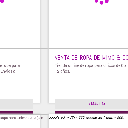
VENTA DE ROPA DE MIMO & CO
de ropa para
Tienda online de ropa para chicos de 0 a
 Envíos a
12 años.
o
» Más info
ienda
» Visitar tienda
google_ad_width = 336; google_ad_height = 560;