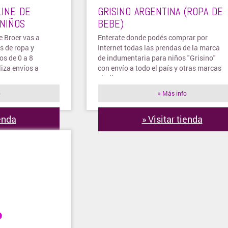
LINE DE
GRISINO ARGENTINA (ROPA DE
 NIÑOS
BEBE)
de Broer vas a
Enterate donde podés comprar por
s de ropa y
Internet todas las prendas de la marca
os de 0 a 8
de indumentaria para niños "Grisino"
liza envíos a
con envío a todo el país y otras marcas
similares!
o
» Más info
ienda
» Visitar tienda