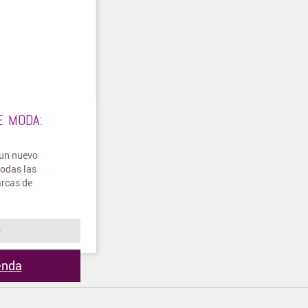
E MODA:
un nuevo
todas las
arcas de
o
ienda