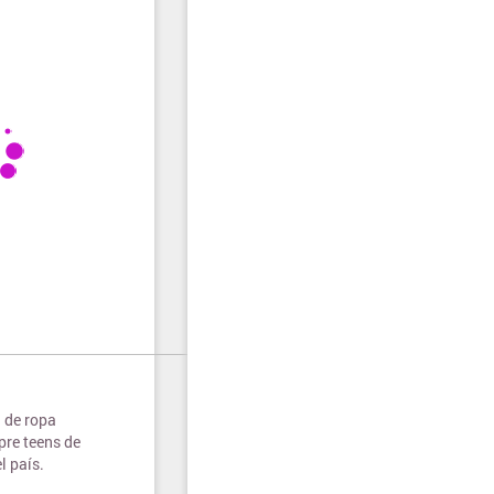
n de ropa
pre teens de
l país.