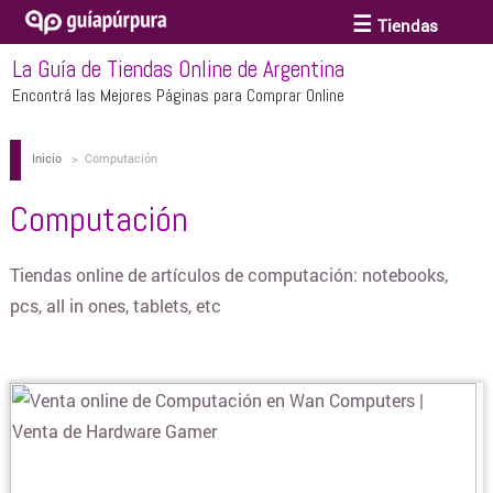
Tiendas
La Guía de Tiendas Online de Argentina
ACCESORIOS Y BIJOUTERIE
Encontrá las Mejores Páginas para Comprar Online
Inicio
>
Computación
ANTEOJOS
Computación
ARTE
Tiendas online de artículos de computación: notebooks,
pcs, all in ones, tablets, etc
BEBÉS Y CHICOS
BICICLETAS
BIKINIS Y TRAJES DE BAÑO