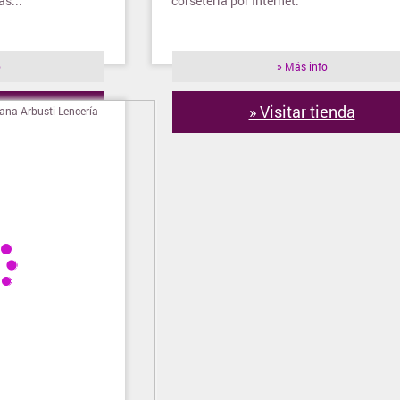
s...
corsetería por Internet.
o
» Más info
ienda
» Visitar tienda