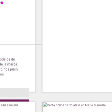
modelos de
 de la marca
orpiños push
ros
o
ienda