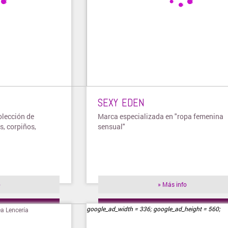
SEXY EDEN
olección de
Marca especializada en "ropa femenina
s, corpiños,
sensual"
o
» Más info
ienda
» Visitar tienda
google_ad_width = 336; google_ad_height = 560;