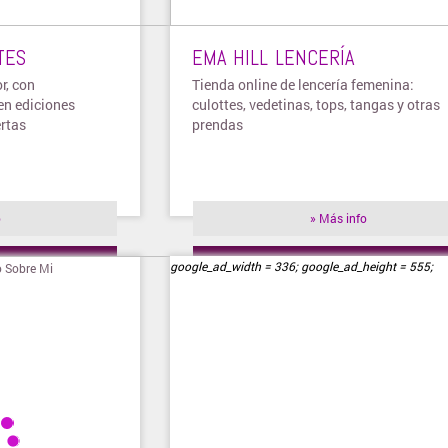
TES
EMA HILL LENCERÍA
r, con
Tienda online de lencería femenina:
en ediciones
culottes, vedetinas, tops, tangas y otras
ertas
prendas
o
» Más info
ienda
» Visitar tienda
google_ad_width = 336; google_ad_height = 555;