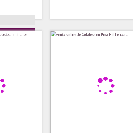
o
ienda