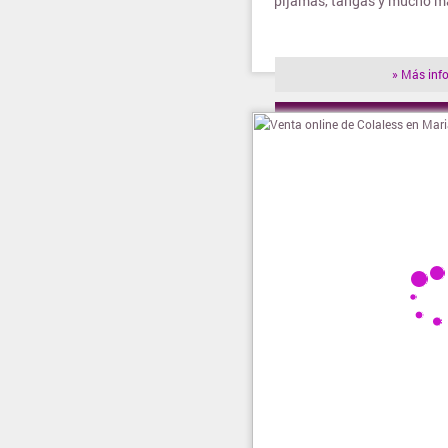
pijamas, tangas y mucho má
» Más inf
» Visitar t