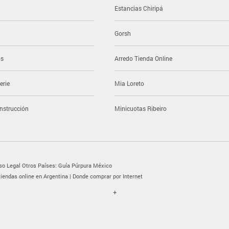
Estancias Chiripá
Gorsh
os
Arredo Tienda Online
erie
Mia Loreto
nstrucción
Minicuotas Ribeiro
so Legal
Otros Países:
Guía Púrpura México
tiendas online en Argentina | Donde comprar por Internet
+