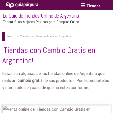
Tiendas
La Guía de Tiendas Online de Argentina
ACCESORIOS Y BIJOUTERIE
Encontrá las Mejores Páginas para Comprar Online
Inicio
>
¡Tiendas con Cambio Gratis en Argentina!
ANTEOJOS
¡Tiendas con Cambio Gratis en
ARTE
Argentina!
BEBÉS Y CHICOS
Estas son algunas de las tiendas online de Argentina que
realizan
cambio gratis
de sus productos. Podés probartelos
y cambiarlos en caso de que no estés conforme.
BICICLETAS
BIKINIS Y TRAJES DE BAÑO