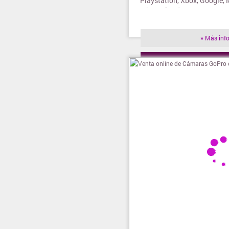
Playstation, Xbox, Google, 
Iphone, iPad, Samsung, Mot
mas
» Más inf
» Visitar t