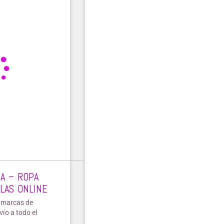
A – ROPA
LLAS ONLINE
s marcas de
vío a todo el