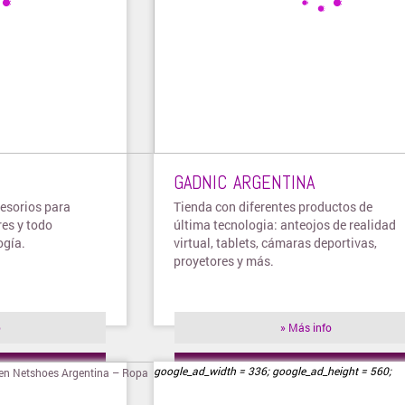
GADNIC ARGENTINA
cesorios para
Tienda con diferentes productos de
res y todo
última tecnologia: anteojos de realidad
ogía.
virtual, tablets, cámaras deportivas,
proyetores y más.
o
» Más info
ienda
» Visitar tienda
google_ad_width = 336; google_ad_height = 560;