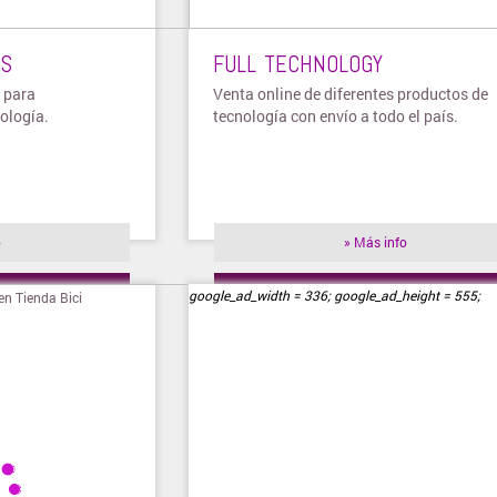
OS
FULL TECHNOLOGY
 para
Venta online de diferentes productos de
nología.
tecnología con envío a todo el país.
o
» Más info
ienda
» Visitar tienda
google_ad_width = 336; google_ad_height = 555;