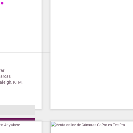
rar
marcas
Raleigh, KTM,
o
ienda