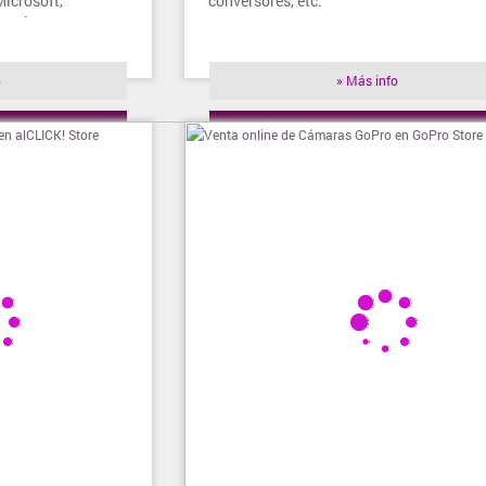
Microsoft,
conversores, etc.
orola, LG y
o
» Más info
ienda
» Visitar tienda