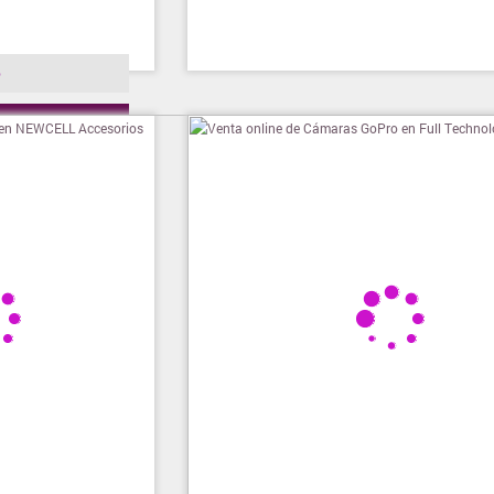
o
ienda