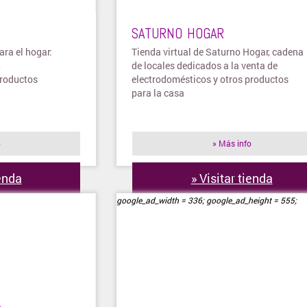
SATURNO HOGAR
ara el hogar:
Tienda virtual de Saturno Hogar, cadena
,
de locales dedicados a la venta de
productos
electrodomésticos y otros productos
para la casa
o
» Más info
ienda
» Visitar tienda
google_ad_width = 336; google_ad_height = 555;