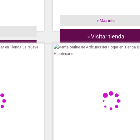
nivel nacional.
» Más info
o
» Visitar tienda
ienda