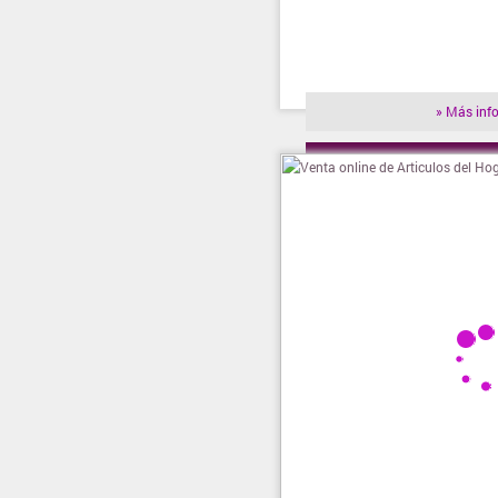
» Más inf
» Visitar t