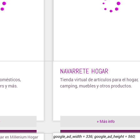
NAVARRETE HOGAR
domésticos,
Tienda virtual de artículos para el hogar,
ers y más.
camping, muebles y otros productos.
o
» Más info
ienda
» Visitar tienda
google_ad_width = 336; google_ad_height = 560;