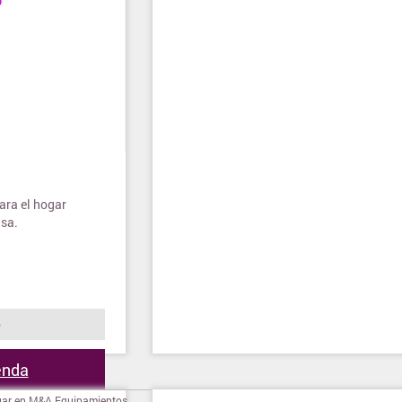
ara el hogar
asa.
o
ienda