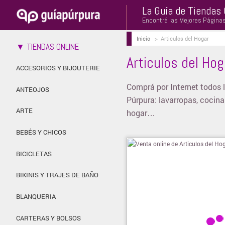
La Guía de Tiendas 
Encontrá las Mejores Página
Inicio
>
Articulos del Hogar
▼ TIENDAS ONLINE
Articulos del Hog
ACCESORIOS Y BIJOUTERIE
Comprá por Internet todos l
ANTEOJOS
Púrpura: lavarropas, cocin
ARTE
hogar…
BEBÉS Y CHICOS
BICICLETAS
BIKINIS Y TRAJES DE BAÑO
BLANQUERIA
CARTERAS Y BOLSOS