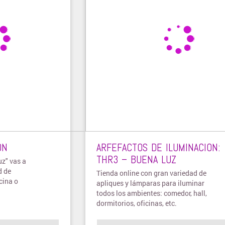
ON
ARFEFACTOS DE ILUMINACION:
THR3 – BUENA LUZ
uz" vas a
d de
Tienda online con gran variedad de
cina o
apliques y lámparas para iluminar
todos los ambientes: comedor, hall,
dormitorios, oficinas, etc.