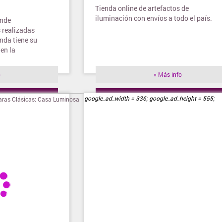
Tienda online de artefactos de
iluminación con envíos a todo el país.
ende
 realizadas
enda tiene su
en la
o
» Más info
ienda
» Visitar tienda
google_ad_width = 336; google_ad_height = 555;