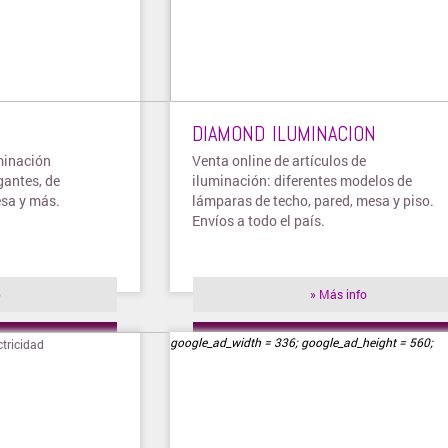
DIAMOND ILUMINACION
minación
Venta online de artículos de
gantes, de
iluminación: diferentes modelos de
esa y más.
lámparas de techo, pared, mesa y piso.
Envíos a todo el país.
o
» Más info
ienda
» Visitar tienda
google_ad_width = 336; google_ad_height = 560;