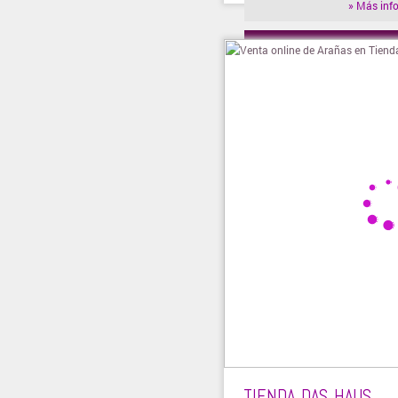
» Más inf
» Visitar t
TIENDA DAS HAUS