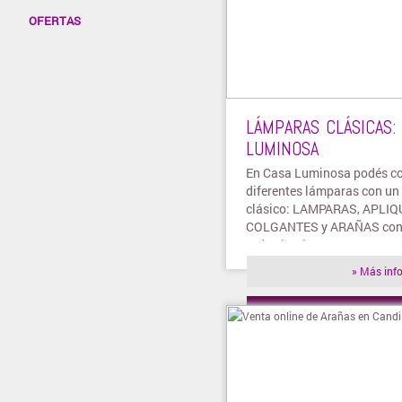
OFERTAS
LÁMPARAS CLÁSICAS:
LUMINOSA
En Casa Luminosa podés c
diferentes lámparas con un 
clásico: LAMPARAS, APLIQ
COLGANTES y ARAÑAS con 
todo el país.
» Más inf
» Visitar t