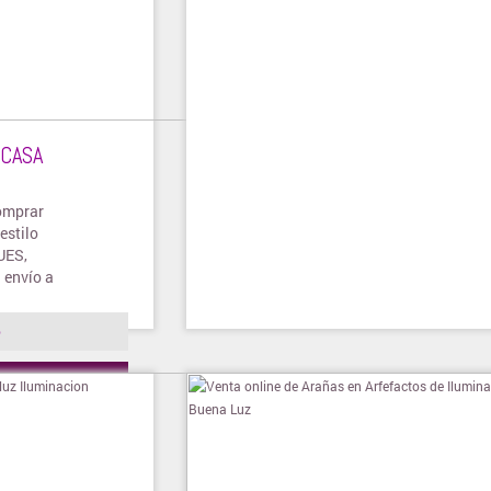
 CASA
omprar
estilo
UES,
envío a
o
ienda