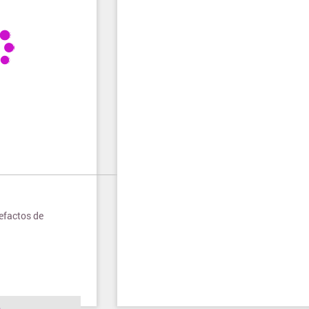
efactos de
o