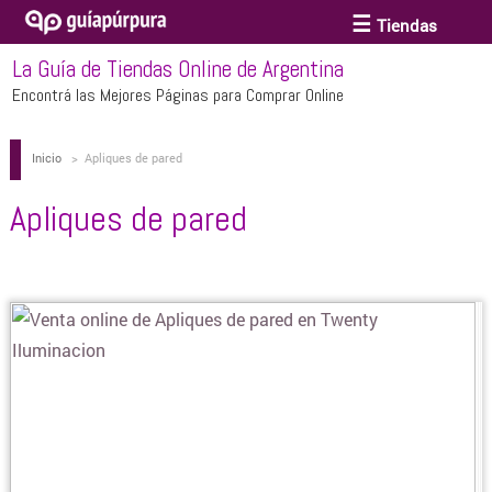
Tiendas
La Guía de Tiendas Online de Argentina
ACCESORIOS Y BIJOUTERIE
Encontrá las Mejores Páginas para Comprar Online
Inicio
>
Apliques de pared
ANTEOJOS
Apliques de pared
ARTE
BEBÉS Y CHICOS
BICICLETAS
BIKINIS Y TRAJES DE BAÑO