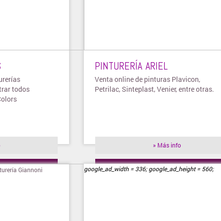
S
PINTURERÍA ARIEL
urerías
Venta online de pinturas Plavicon,
rar todos
Petrilac, Sinteplast, Venier, entre otras.
Colors
o
» Más info
ienda
» Visitar tienda
google_ad_width = 336; google_ad_height = 560;