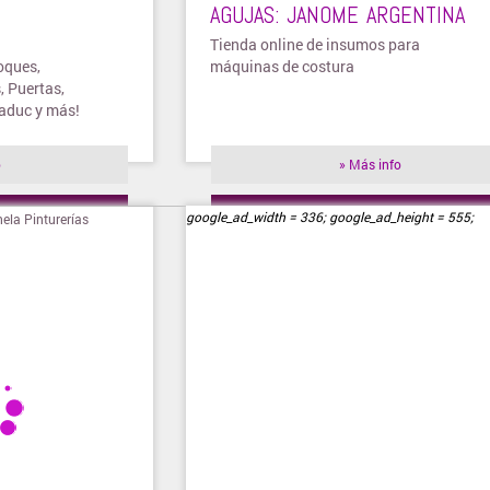
AGUJAS: JANOME ARGENTINA
Tienda online de insumos para
oques,
máquinas de costura
 Puertas,
aduc y más!
o
» Más info
ienda
» Visitar tienda
google_ad_width = 336; google_ad_height = 555;