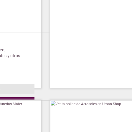
ex,
tes y otros
o
ienda