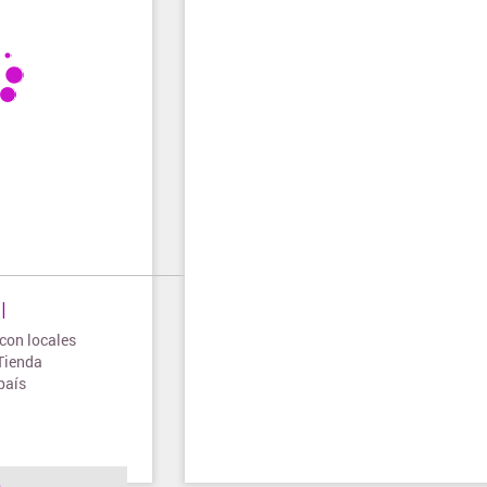
I
con locales
 Tienda
país
o