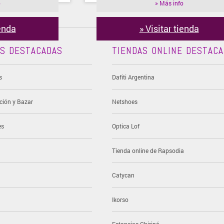
o
» Más info
ienda
» Visitar tienda
AS DESTACADAS
TIENDAS ONLINE DESTAC
s
Dafiti Argentina
ción y Bazar
Netshoes
es
Optica Lof
Tienda online de Rapsodia
Catycan
Ikorso
Estancias Chiripá